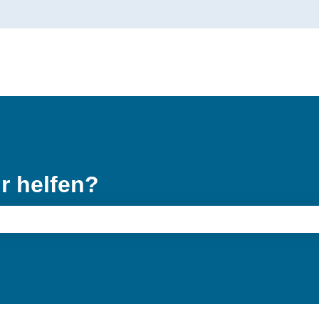
gen anzeigen
r helfen?
feld leer ist.