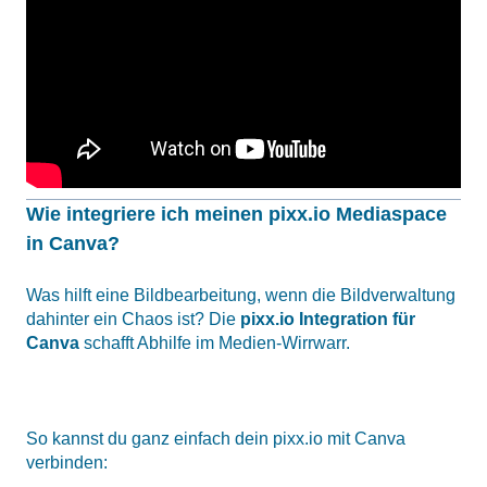
Wie integriere ich meinen pixx.io Mediaspace
in Canva?
Was hilft eine Bildbearbeitung, wenn die Bildverwaltung
dahinter ein Chaos ist? Die
pixx.io Integration für
Canva
schafft Abhilfe im Medien-Wirrwarr.
So kannst du ganz einfach dein pixx.io mit Canva
verbinden: