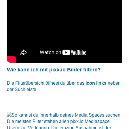
Wie kann ich mit pixx.io Bilder filtern?
Die Filterübersicht öffnest du über das
Icon links
neben
der Suchleiste.
Die meisten Filter stehen allen pixx.io Mediaspace
Usern zur Verfügung. Die einzige Ausnahme ist der