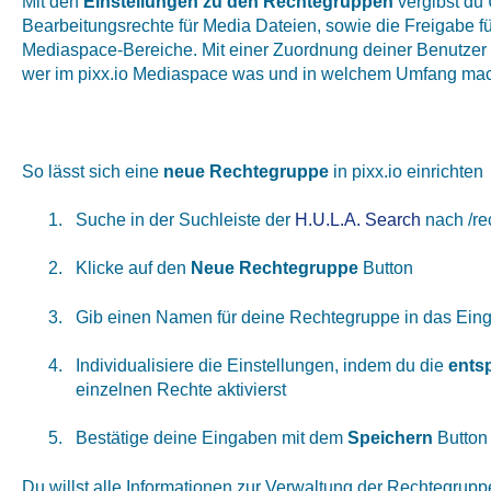
Mit den
Einstellungen zu den Rechtegruppen
vergibst du 
Bearbeitungsrechte für Media Dateien, sowie die Freigabe f
Mediaspace-Bereiche. Mit einer Zuordnung deiner Benutzer
wer im pixx.io Mediaspace was und in welchem Umfang mac
So lässt sich eine
neue Rechtegruppe
in pixx.io einrichten
Suche in der Suchleiste der
H.U.L.A. Search
nach /re
Klicke auf den
Neue Rechtegruppe
Button
Gib einen Namen für deine Rechtegruppe in das Ein
Individualisiere die Einstellungen, indem du die
ents
einzelnen Rechte aktivierst
Bestätige deine Eingaben mit dem
Speichern
Button
Du willst alle Informationen zur Verwaltung der Rechtegru