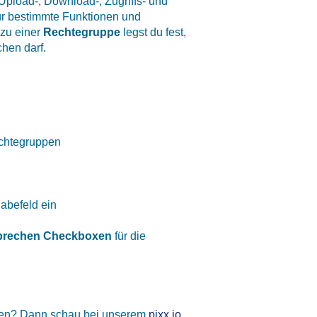
Upload-, Download-, Zugriffs- und
ür bestimmte Funktionen und
 zu einer
Rechtegruppe
legst du fest,
hen darf.
chtegruppen
gabefeld
ein
prechen Checkboxen
für die
ppen? Dann schau bei unserem
pixx.io