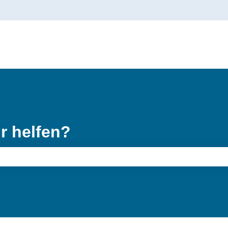
gen anzeigen
r helfen?
feld leer ist.