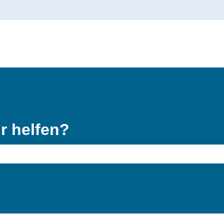
gen anzeigen
r helfen?
feld leer ist.