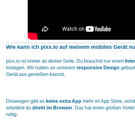
Wie kann ich pixx.io auf meinem mobilen Gerät n
pixx.io ist immer an deiner Seite. Du brauchst nur einen
Inte
loslegen. Wir haben an unserem
responsive Design
gebast
Gerät aus genießen kannst.
Deswegen gibt es
keine extra App
mehr im App Store, sonder
arbeitest du
direkt im Browser
. Das hat einen großen Vortei
nötig.