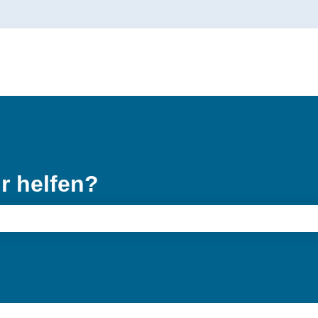
gen anzeigen
r helfen?
feld leer ist.