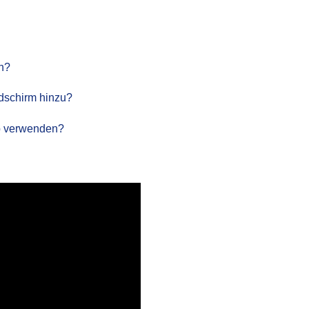
n?
ldschirm hinzu?
pp verwenden?